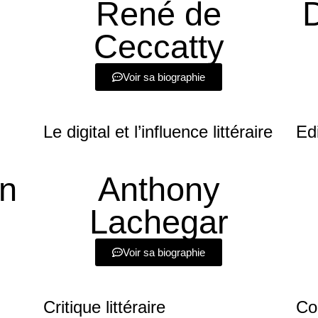
René de
Ceccatty
Voir sa biographie
Le digital et l’influence littéraire
Ed
n
Anthony
Lachegar
Voir sa biographie
Critique littéraire
Co