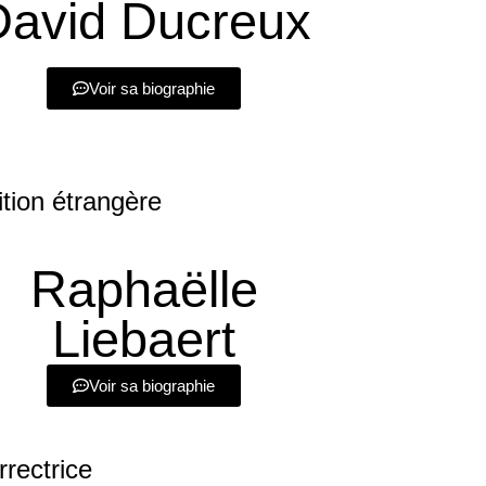
David Ducreux
Voir sa biographie
ition étrangère
Raphaëlle
Liebaert
Voir sa biographie
rrectrice